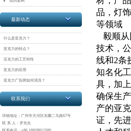
材，产
组织架构
品，灯
最新动态
等领域
毅顺从
什么是亚克力？
技术，
亚克力的特点？
线和
2
条
压克力的工艺特性
知名化
亚克力的应用
亚克力广告牌如何清洗？
具，加
确保生
联系我们
产的亚
详细地址：广州市天河区东圃二马路67号
证，先
联 系 人：罗先生
联系电话：+86 18928811580